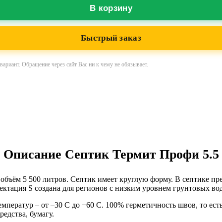
В корзину
Быстрый заказ
ариант. Обращение через сайт Вас ни к чему не обязывает.
Описание Септик Термит Профи 5.5
объём 5 500 литров. Септик имеет
круглую
форму. В септике пр
ектация S создана для регионов с низким уровнем грунтовых во
мператур – от –30 С до +60 С. 100% герметичность швов, то ест
едства, бумагу.